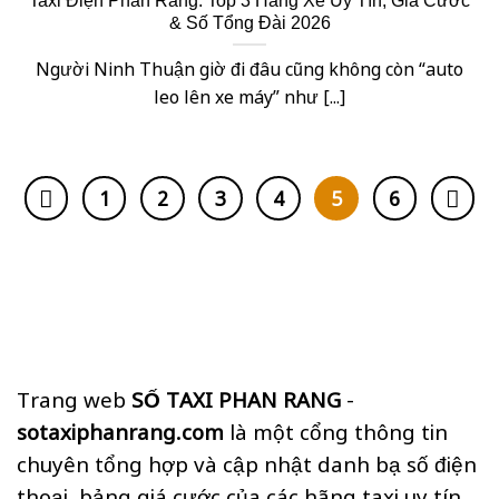
Taxi Điện Phan Rang: Top 3 Hãng Xe Uy Tín, Giá Cước
& Số Tổng Đài 2026
Người Ninh Thuận giờ đi đâu cũng không còn “auto
leo lên xe máy” như [...]
1
2
3
4
5
6
Trang web
SỐ TAXI PHAN RANG
-
sotaxiphanrang.com
là một cổng thông tin
chuyên tổng hợp và cập nhật danh bạ số điện
thoại, bảng giá cước của các hãng taxi uy tín