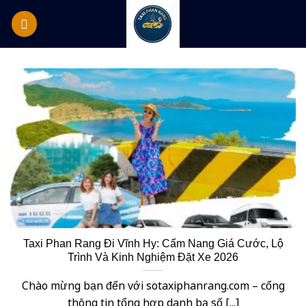
Skip
to
content
Taxi Phan Rang Đi Vĩnh Hy: Cẩm Nang Giá Cước, Lộ
Trình Và Kinh Nghiệm Đặt Xe 2026
Chào mừng bạn đến với sotaxiphanrang.com – cổng
thông tin tổng hợp danh bạ số [...]