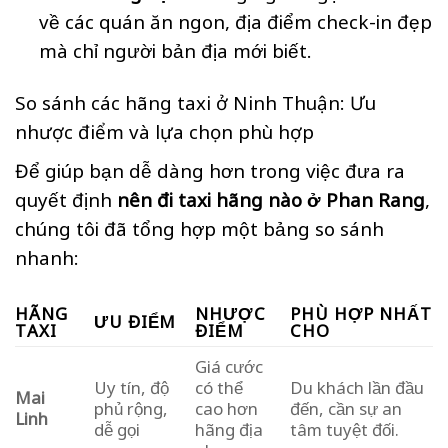
về các quán ăn ngon, địa điểm check-in đẹp
mà chỉ người bản địa mới biết.
So sánh các hãng taxi ở Ninh Thuận: Ưu
nhược điểm và lựa chọn phù hợp
Để giúp bạn dễ dàng hơn trong việc đưa ra
quyết định
nên đi taxi hãng nào ở Phan Rang
,
chúng tôi đã tổng hợp một bảng so sánh
nhanh:
HÃNG
NHƯỢC
PHÙ HỢP NHẤT
ƯU ĐIỂM
TAXI
ĐIỂM
CHO
Giá cước
Uy tín, độ
có thể
Du khách lần đầu
Mai
phủ rộng,
cao hơn
đến, cần sự an
Linh
dễ gọi
hãng địa
tâm tuyệt đối.