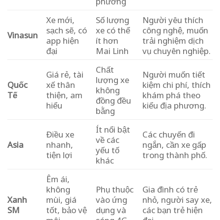
phương
Xe mới,
Số lượng
Người yêu thích
sạch sẽ, có
xe có thể
công nghệ, muốn
Vinasun
app hiện
ít hơn
trải nghiệm dịch
đại
Mai Linh
vụ chuyên nghiệp.
Chất
Giá rẻ, tài
Người muốn tiết
lượng xe
Quốc
xế thân
kiệm chi phí, thích
không
Tế
thiện, am
khám phá theo
đồng đều
hiểu
kiểu địa phương.
bằng
Ít nổi bật
Điều xe
Các chuyến đi
về các
Asia
nhanh,
ngắn, cần xe gấp
yếu tố
tiện lợi
trong thành phố.
khác
Êm ái,
không
Phụ thuộc
Gia đình có trẻ
Xanh
mùi, giá
vào ứng
nhỏ, người say xe,
SM
tốt, bảo vệ
dụng và
các bạn trẻ hiện
môi
sóng 4G
đại.