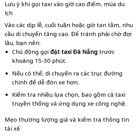
Lưu ý khi gọi taxi vào giờ cao điểm, mùa du
lịch
Vào các dịp lễ, cuối tuần hoặc giờ tan tầm, nhu
cầu di chuyển tăng cao. Để tránh phải chờ đợi
lâu, bạn nên:
Chủ động gọi
đặt taxi Đà Nẵng
trước
khoảng 15-30 phút.
Nếu có thể, di chuyển ra các trục đường
chính để dễ đón xe hơn.
Kiểm tra nhiều lựa chọn, bao gồm cả taxi
truyền thống và ứng dụng xe công nghệ.
Mẹo thương lượng giá và kiểm tra thông tin
tài xế