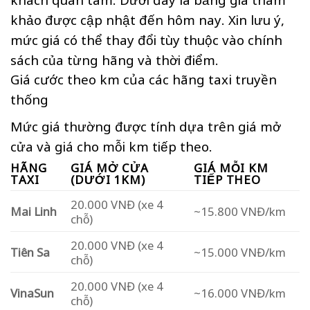
khảo được cập nhật đến hôm nay. Xin lưu ý,
mức giá có thể thay đổi tùy thuộc vào chính
sách của từng hãng và thời điểm.
Giá cước theo km của các hãng taxi truyền
thống
Mức giá thường được tính dựa trên giá mở
cửa và giá cho mỗi km tiếp theo.
HÃNG
GIÁ MỞ CỬA
GIÁ MỖI KM
TAXI
(DƯỚI 1KM)
TIẾP THEO
20.000 VNĐ (xe 4
Mai Linh
~15.800 VNĐ/km
chỗ)
20.000 VNĐ (xe 4
Tiên Sa
~15.000 VNĐ/km
chỗ)
20.000 VNĐ (xe 4
VinaSun
~16.000 VNĐ/km
chỗ)