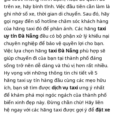
trên xe, hãy bình tĩnh. Việc đầu tiên cần làm là
ghi nhớ số xe, thời gian di chuyển. Sau đó, hãy
gọi ngay đến số hotline chăm sóc khách hàng
của hãng taxi đó để phản ánh. Các hãng
taxi
uy tín Đà Nẵng
đều có bộ phận xử lý khiếu nại
chuyên nghiệp để bảo vệ quyền lợi cho bạn.
Việc lựa chọn hãng
taxi Đà Nẵng
phù hợp sẽ
giúp chuyến đi của bạn tại thành phố đáng
sống trở nên dễ dàng và thú vị hơn rất nhiều.
Hy vọng với những thông tin chi tiết về 5
hãng taxi uy tín hàng đầu cùng các mẹo hữu
ích, bạn sẽ tìm được
dịch vụ taxi
ưng ý nhất
để khám phá mọi ngóc ngách của thành phố
biển xinh đẹp này. Đừng chần chừ! Hãy liên
hệ ngay với các hãng taxi được gợi ý để
đặt xe