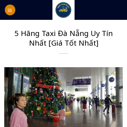
Skip
to
content
5 Hãng Taxi Đà Nẵng Uy Tín
Nhất [Giá Tốt Nhất]