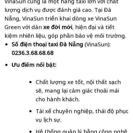
VinaSun cũng là một hãng taxi lớn với chất
lượng dịch vụ được đánh giá cao. Tại Đà
Nẵng, VinaSun triển khai dòng xe VinaSun
Green với dàn
xe đời mới
, hiện đại và tiết
kiệm nhiên liệu, góp phần bảo vệ môi trường.
Số điện thoại taxi Đà Nẵng
(VinaSun):
0236.3.68.68.68
Ưu điểm nổi bật:
Chất lượng xe tốt, nội thất sạch
sẽ, mang lại cảm giác thoải mái
cho hành khách.
Tài xế chuyên nghiệp, thái độ phục
vụ lịch sự.
Hệ thống quản lý bằng công nghệ