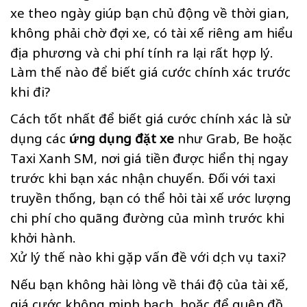
xe theo ngày giúp bạn chủ động về thời gian,
không phải chờ đợi xe, có tài xế riêng am hiểu
địa phương và chi phí tính ra lại rất hợp lý.
Làm thế nào để biết giá cước chính xác trước
khi đi?
Cách tốt nhất để biết giá cước chính xác là sử
dụng các
ứng dụng đặt xe
như Grab, Be hoặc
Taxi Xanh SM, nơi giá tiền được hiển thị ngay
trước khi bạn xác nhận chuyến. Đối với taxi
truyền thống, bạn có thể hỏi tài xế ước lượng
chi phí cho quãng đường của mình trước khi
khởi hành.
Xử lý thế nào khi gặp vấn đề với dịch vụ taxi?
Nếu bạn không hài lòng về thái độ của tài xế,
giá cước không minh bạch, hoặc để quên đồ