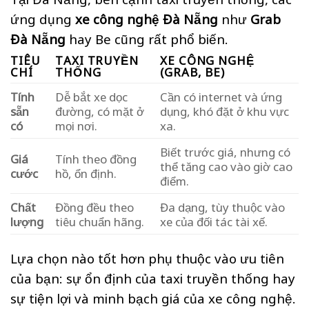
ứng dụng
xe công nghệ Đà Nẵng
như
Grab
Đà Nẵng
hay Be cũng rất phổ biến.
TIÊU
TAXI TRUYỀN
XE CÔNG NGHỆ
CHÍ
THỐNG
(GRAB, BE)
Tính
Dễ bắt xe dọc
Cần có internet và ứng
sẵn
đường, có mặt ở
dụng, khó đặt ở khu vực
có
mọi nơi.
xa.
Biết trước giá, nhưng có
Giá
Tính theo đồng
thể tăng cao vào giờ cao
cước
hồ, ổn định.
điểm.
Chất
Đồng đều theo
Đa dạng, tùy thuộc vào
lượng
tiêu chuẩn hãng.
xe của đối tác tài xế.
Lựa chọn nào tốt hơn phụ thuộc vào ưu tiên
của bạn: sự ổn định của taxi truyền thống hay
sự tiện lợi và minh bạch giá của xe công nghệ.