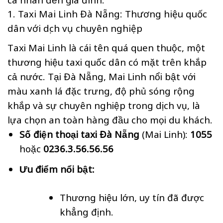
1. Taxi Mai Linh Đà Nẵng: Thương hiệu quốc
dân với dịch vụ chuyên nghiệp
Taxi Mai Linh là cái tên quá quen thuộc, một
thương hiệu taxi quốc dân có mặt trên khắp
cả nước. Tại Đà Nẵng, Mai Linh nổi bật với
màu xanh lá đặc trưng, độ phủ sóng rộng
khắp và sự chuyên nghiệp trong dịch vụ, là
lựa chọn an toàn hàng đầu cho mọi du khách.
Số điện thoại taxi Đà Nẵng
(Mai Linh):
1055
hoặc
0236.3.56.56.56
Ưu điểm nổi bật:
Thương hiệu lớn, uy tín đã được
khẳng định.