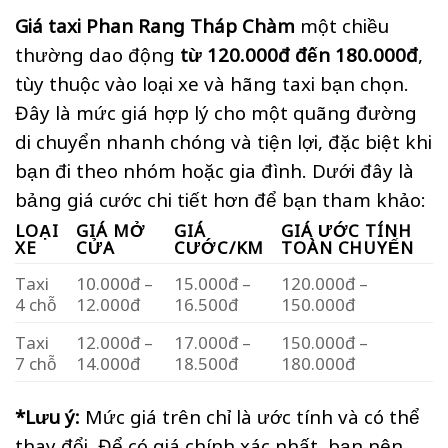
Giá taxi Phan Rang Tháp Chàm
một chiều
thường dao động
từ 120.000đ đến 180.000đ
,
tùy thuộc vào loại xe và hãng taxi bạn chọn.
Đây là mức giá hợp lý cho một quãng đường
di chuyển nhanh chóng và tiện lợi, đặc biệt khi
bạn đi theo nhóm hoặc gia đình. Dưới đây là
bảng giá cước chi tiết hơn để bạn tham khảo:
LOẠI
GIÁ MỞ
GIÁ
GIÁ ƯỚC TÍNH
XE
CỬA
CƯỚC/KM
TOÀN CHUYẾN
Taxi
10.000đ –
15.000đ –
120.000đ –
4 chỗ
12.000đ
16.500đ
150.000đ
Taxi
12.000đ –
17.000đ –
150.000đ –
7 chỗ
14.000đ
18.500đ
180.000đ
*Lưu ý:
Mức giá trên chỉ là ước tính và có thể
thay đổi. Để có giá chính xác nhất, bạn nên