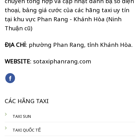
chuyên tổng hợp và cập nhật danh bạ số điện
thoại, bảng giá cước của các hãng taxi uy tín
tại khu vực Phan Rang - Khánh Hòa (Ninh
Thuận cũ)
ĐỊA CHỈ
: phường Phan Rang, tỉnh Khánh Hòa.
WEBSITE
: sotaxiphanrang.com
CÁC HÃNG TAXI
TAXI SUN
TAXI QUỐC TẾ