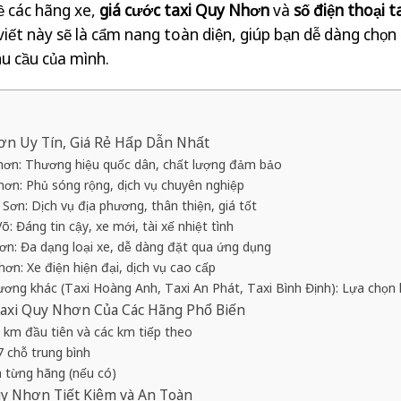
ề các hãng xe,
giá cước taxi Quy Nhơn
và
số điện thoại 
 viết này sẽ là cẩm nang toàn diện, giúp bạn dễ dàng chọn
hu cầu của mình.
ơn Uy Tín, Giá Rẻ Hấp Dẫn Nhất
Nhơn: Thương hiệu quốc dân, chất lượng đảm bảo
hơn: Phủ sóng rộng, dịch vụ chuyên nghiệp
Sơn: Dịch vụ địa phương, thân thiện, giá tốt
: Đáng tin cậy, xe mới, tài xế nhiệt tình
ơn: Đa dạng loại xe, dễ dàng đặt qua ứng dụng
ơn: Xe điện hiện đại, dịch vụ cao cấp
hương khác (Taxi Hoàng Anh, Taxi An Phát, Taxi Bình Định): Lựa chọn l
Taxi Quy Nhơn Của Các Hãng Phổ Biến
 km đầu tiên và các km tiếp theo
7 chỗ trung bình
a từng hãng (nếu có)
y Nhơn Tiết Kiệm và An Toàn