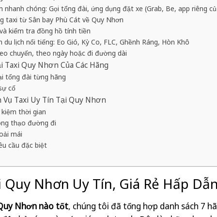
 nhanh chóng: Gọi tổng đài, ứng dụng đặt xe (Grab, Be, app riêng c
ng taxi từ Sân bay Phù Cát về Quy Nhơn
à kiểm tra đồng hồ tính tiền
 du lịch nổi tiếng: Eo Gió, Kỳ Co, FLC, Ghềnh Ráng, Hòn Khô
eo chuyến, theo ngày hoặc đi đường dài
ại Taxi Quy Nhơn Của Các Hãng
i tổng đài từng hãng
 sự cố
h Vụ Taxi Uy Tín Tại Quy Nhơn
t kiệm thời gian
hông thạo đường đi
hoải mái
êu cầu đặc biệt
i Quy Nhơn Uy Tín, Giá Rẻ Hấp Dẫ
 Quy Nhơn nào tốt
, chúng tôi đã tổng hợp danh sách 7 h