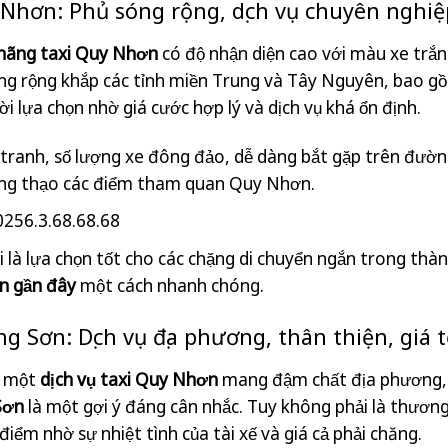
y Nhơn: Phủ sóng rộng, dịch vụ chuyên nghiệ
 hãng taxi Quy Nhơn
có độ nhận diện cao với màu xe trắ
sóng rộng khắp các tỉnh miền Trung và Tây Nguyên, bao g
 lựa chọn nhờ giá cước hợp lý và dịch vụ khá ổn định.
tranh, số lượng xe đông đảo, dễ dàng bắt gặp trên đườn
ông thạo các điểm tham quan Quy Nhơn.
256.3.68.68.68
 là lựa chọn tốt cho các chặng di chuyển ngắn trong thàn
n gần đây
một cách nhanh chóng.
g Sơn: Dịch vụ địa phương, thân thiện, giá t
m một
dịch vụ taxi Quy Nhơn
mang đậm chất địa phương, 
Sơn
là một gợi ý đáng cân nhắc. Tuy không phải là thương
iểm nhờ sự nhiệt tình của tài xế và giá cả phải chăng.