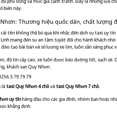
, độ phủ sóng và mức giá cạnh tranh. Đây là những lựa c
ố biển này.
y Nhơn: Thương hiệu quốc dân, chất lượng
 cái tên không thể bỏ qua khi nhắc đến dịch vụ taxi uy tí
i Linh mang đến sự an tâm tuyệt đối cho hành khách nhờ
 đào tạo bài bản và số lượng xe lớn, luôn sẵn sàng phục v
n, độ tin cậy cao, xe luôn được bảo dưỡng tốt, sạch sẽ. 
àng, khách sạn Quy Nhơn.
256.3.79.79.79
 là
taxi Quy Nhơn 4 chỗ
và
taxi Quy Nhơn 7 chỗ
.
hơn uy tín
hàng đầu cho các gia đình, nhóm bạn hoặc nhữ
ược khẳng định.