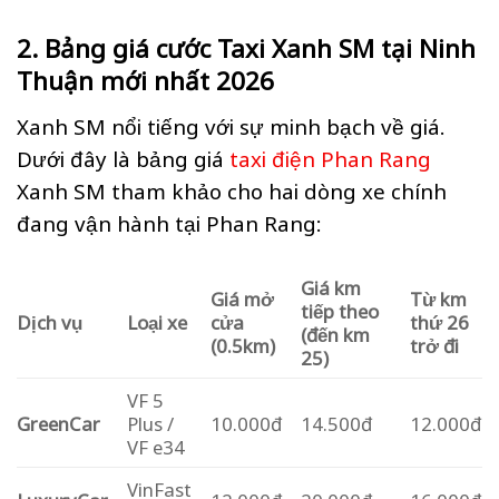
2. Bảng giá cước Taxi Xanh SM tại Ninh
Thuận mới nhất 2026
Xanh SM nổi tiếng với sự minh bạch về giá.
Dưới đây là bảng giá
taxi điện Phan Rang
Xanh SM tham khảo cho hai dòng xe chính
đang vận hành tại Phan Rang:
Giá km
Giá mở
Từ km
tiếp theo
Dịch vụ
Loại xe
cửa
thứ 26
(đến km
(0.5km)
trở đi
25)
VF 5
GreenCar
Plus /
10.000đ
14.500đ
12.000đ
VF e34
VinFast