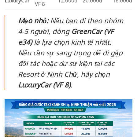
LuxuryCar
12.000đ
20.000đ
16.000đ
VF 8
Mẹo nhỏ:
Nếu bạn đi theo nhóm
4-5 người, dòng
GreenCar (VF
e34)
là lựa chọn kinh tế nhất.
Nếu cần sự sang trọng để đi gặp
đối tác hoặc dự sự kiện tại các
Resort ở Ninh Chữ, hãy chọn
LuxuryCar (VF 8)
.